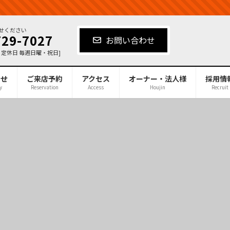
せください
729-7027
お問い合わせ
00[ 定休日 毎週日曜・祝日]
合せ
ご来店予約
アクセス
オーナー・法人様
採用情
y
Reservation
Access
Houjin
Recruit