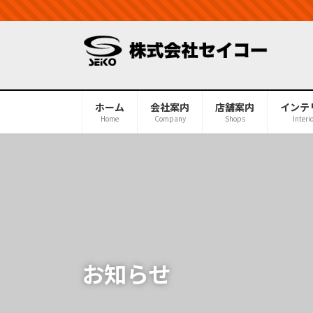
コ
ナ
ン
ビ
テ
ゲ
ン
ー
ツ
シ
へ
ョ
ホーム
会社案内
店舗案内
インテ
ス
ン
Home
Company
Shops
Interi
キ
に
ッ
移
プ
動
お知らせ