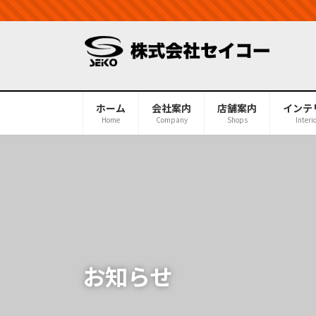
コ
ナ
ン
ビ
テ
ゲ
ン
ー
ツ
シ
へ
ョ
ホーム
会社案内
店舗案内
インテ
ス
ン
Home
Company
Shops
Interi
キ
に
ッ
移
プ
動
お知らせ