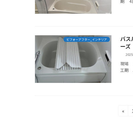
期 4
バス
ビフォーアフター_インテリア
ーズ
202
現場 
工期 
投
«
稿