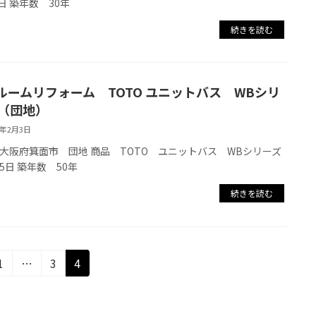
日 築年数 30年
続きを読む
ルームリフォーム TOTO ユニットバス WBシリ
 （団地）
5年2月3日
大阪府箕面市 団地 商品 TOTO ユニットバス WBシリーズ
5日 築年数 50年
続きを読む
固
固
固
1
…
3
4
定
定
定
ペ
ペ
ペ
ー
ー
ー