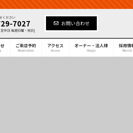
せください
729-7027
お問い合わせ
00[ 定休日 毎週日曜・祝日]
合せ
ご来店予約
アクセス
オーナー・法人様
採用情
y
Reservation
Access
Houjin
Recruit